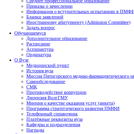
Среднее профессиональное образование
Приказы о зачислении
Информация о вступительных испытаниях в ПМФ
Бланки заявлений
Иностранному абитуриенту (Admission Committee)
Задать вопрос
Обучающемуся
Дополнительное образование
Расписание
Аспирантура
Ординатура
О Вузе
Медицинский пункт
История вуза
Миссия Пятигорского медико-фармацевтического и
Самообследование
СМК
Противодействие коррупции
Лицензия ВолгГМУ
Мнения о качестве оказания услуг (анкета)
Программа стратегического развития ПМФИ
Телефонный справочник
Платёжные реквизиты вуза
Кафедры и подразделения
Награды