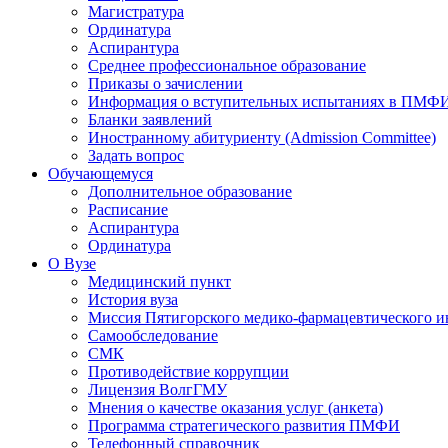
Магистратура
Ординатура
Аспирантура
Среднее профессиональное образование
Приказы о зачислении
Информация о вступительных испытаниях в ПМФ
Бланки заявлений
Иностранному абитуриенту (Admission Committee)
Задать вопрос
Обучающемуся
Дополнительное образование
Расписание
Аспирантура
Ординатура
О Вузе
Медицинский пункт
История вуза
Миссия Пятигорского медико-фармацевтического и
Самообследование
СМК
Противодействие коррупции
Лицензия ВолгГМУ
Мнения о качестве оказания услуг (анкета)
Программа стратегического развития ПМФИ
Телефонный справочник