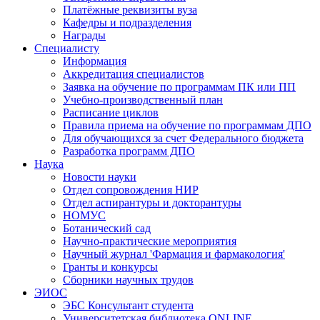
Платёжные реквизиты вуза
Кафедры и подразделения
Награды
Специалисту
Информация
Аккредитация специалистов
Заявка на обучение по программам ПК или ПП
Учебно-производственный план
Расписание циклов
Правила приема на обучение по программам ДПО
Для обучающихся за счет Федерального бюджета
Разработка программ ДПО
Наука
Новости науки
Отдел сопровождения НИР
Отдел аспирантуры и докторантуры
НОМУС
Ботанический сад
Научно-практические мероприятия
Научный журнал 'Фармация и фармакология'
Гранты и конкурсы
Сборники научных трудов
ЭИОС
ЭБС Консультант студента
Университетская библиотека ONLINE