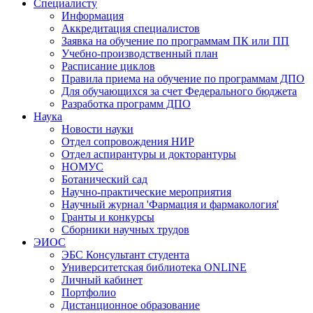
Специалисту
Информация
Аккредитация специалистов
Заявка на обучение по программам ПК или ПП
Учебно-производственный план
Расписание циклов
Правила приема на обучение по программам ДПО
Для обучающихся за счет Федерального бюджета
Разработка программ ДПО
Наука
Новости науки
Отдел сопровождения НИР
Отдел аспирантуры и докторантуры
НОМУС
Ботанический сад
Научно-практические мероприятия
Научный журнал 'Фармация и фармакология'
Гранты и конкурсы
Сборники научных трудов
ЭИОС
ЭБС Консультант студента
Университетская библиотека ONLINE
Личный кабинет
Портфолио
Дистанционное образование