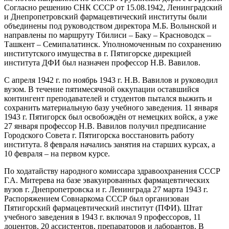
Согласно решению СНК СССР от 15.08.1942, Ленинградский
и Днепропетровский фармацевтический институты были
объединены под руководством директора М.Б. Волынской и
направлены по маршруту Тбилиси – Баку – Красноводск –
Ташкент – Семипалатинск. Уполномоченным по сохранению
институтского имущества в г. Пятигорске дирекцией
института ДФИ был назначен профессор Н.В. Вавилов.
С апреля 1942 г. по ноябрь 1943 г. Н.В. Вавилов и руководил
вузом. В течение пятимесячной оккупации оставшийся
контингент преподавателей и студентов пытался выжить и
сохранить материальную базу учебного заведения. 11 января
1943 г. Пятигорск был освобождён от немецких войск, а уже
27 января профессор Н.В. Вавилов получил предписание
Городского Совета г. Пятигорска восстановить работу
института. 8 февраля начались занятия на старших курсах, а
10 февраля – на первом курсе.
По ходатайству народного комиссара здравоохранения СССР
Г.А. Митерева на базе эвакуированных фармацевтических
вузов г. Днепропетровска и г. Ленинграда 27 марта 1943 г.
Распоряжением Совнаркома СССР был организован
Пятигорский фармацевтический институт (ПФИ). Штат
учебного заведения в 1943 г. включал 9 профессоров, 11
доцентов, 20 ассистентов, препараторов и лаборантов. В