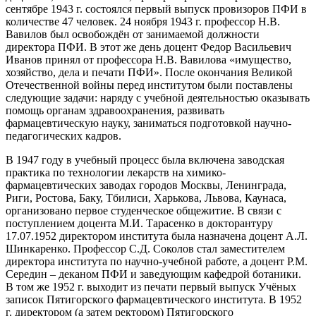
сентябре 1943 г. состоялся первый выпуск провизоров ПФИ в
количестве 47 человек. 24 ноября 1943 г. профессор Н.В.
Вавилов был освобождён от занимаемой должности
директора ПФИ. В этот же день доцент Федор Васильевич
Иванов принял от профессора Н.В. Вавилова «имущество,
хозяйство, дела и печати ПФИ». После окончания Великой
Отечественной войны перед институтом были поставлены
следующие задачи: наряду с учебной деятельностью оказывать
помощь органам здравоохранения, развивать
фармацевтическую науку, заниматься подготовкой научно-
педагогических кадров.
В 1947 году в учебный процесс была включена заводская
практика по технологии лекарств на химико-
фармацевтических заводах городов Москвы, Ленинграда,
Риги, Ростова, Баку, Тбилиси, Харькова, Львова, Каунаса,
организовано первое студенческое общежитие. В связи с
поступлением доцента М.И. Тарасенко в докторантуру
17.07.1952 директором института была назначена доцент А.Л.
Шинкаренко. Профессор С.Д. Соколов стал заместителем
директора института по научно-учебной работе, а доцент Р.М.
Середин – деканом ПФИ и заведующим кафедрой ботаники.
В том же 1952 г. выходит из печати первый выпуск Учёных
записок Пятигорского фармацевтического института. В 1952
г. директором (а затем ректором) Пятигорского