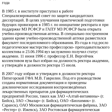
года
В 1985 г. в институте приступил к работе
Специализированный совет по защите кандидатских
диссертаций. В целях улучшения практической подготовки
будущих провизоров в 1985 г. по инициативе ректората и при
поддержке МЗ РСФСР и ГАПУ МЗ РСФСР была открыта
учебно-производственная аптека. В специально построенном
здании кроме учебно-производственной аптеки разместился
факультет последипломного образования. Из года в год росло
педагогическое мастерство профессорско- преподавательского
коллектива и 23.06.1994 вуз заслуженно получил статус
академии. 11 июня 1996 г. профессор Е.Н. Вергейчик
коллективом вуза был избран на должность ректора академии,
а утверждён в должности ректора 15 июля.
В 2007 году избран и утвержден в должности ректора
Пятигорской ГФА М.В. Гаврилин. Под его руководством
создана нормативная документация и проведены
доклинические исследования воспроизведённых
лекарственных препаратов для фармацевтических
предприятий России, таких как ЗАО «Алтай-витамины» (г.
Бийск), ЗАО «Эвалар» (г. Бийск), ОАО «Биохимик» (г.
Саранск), ОАО Московская фармацевтическая фабрика, ЗАО
«Рестер» (г. Ижевск), ЗАО Ростовская фармацевтическая