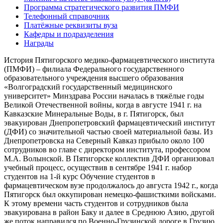
Программа стратегического развития ПМФИ
Телефонный справочник
Платёжные реквизиты вуза
Кафедры и подразделения
Награды
История Пятигорского медико-фармацевтического института
(ПМФИ) – филиала Федерального государственного
образовательного учреждения высшего образования
«Волгоградский государственный медицинского
университет» Минздрава России началась в тяжёлые годы
Великой Отечественной войны, когда в августе 1941 г. на
Кавказские Минеральные Воды, в г. Пятигорск, был
эвакуирован Днепропетровский фармацевтический институт
(ДФИ) со значительной частью своей материальной базы. Из
Днепропетровска на Северный Кавказ прибыло около 100
сотрудников во главе с директором института, профессором
М.А. Волынской. В Пятигорске коллектив ДФИ организовал
учебный процесс, осуществив в сентябре 1941 г. набор
студентов на 1-й курс Обучение студентов в
фармацевтическом вузе продолжалось до августа 1942 г., когда
Пятигорск был оккупирован немецко-фашисткими войсками.
К этому времени часть студентов и сотрудников была
эвакуирована в район Баку и далее в Среднюю Азию, другой
же поток направился по Военно-Грузинской дороге в Грузию.