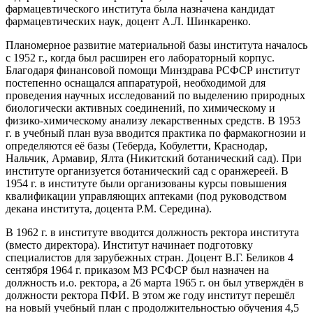
фармацевтического института была назначена кандидат
фармацевтических наук, доцент А.Л. Шинкаренко.
Планомерное развитие материальной базы института началось
с 1952 г., когда был расширен его лабораторный корпус.
Благодаря финансовой помощи Минздрава РСФСР институт
постепенно оснащался аппаратурой, необходимой для
проведения научных исследований по выделению природных
биологически активных соединений, по химическому и
физико-химическому анализу лекарственных средств. В 1953
г. в учебный план вуза вводится практика по фармакогнозии и
определяются её базы (Теберда, Кобулетти, Краснодар,
Нальчик, Армавир, Ялта (Никитский ботанический сад). При
институте организуется ботанический сад с оранжереей. В
1954 г. в институте были организованы курсы повышения
квалификации управляющих аптеками (под руководством
декана института, доцента Р.М. Середина).
В 1962 г. в институте вводится должность ректора института
(вместо директора). Институт начинает подготовку
специалистов для зарубежных стран. Доцент В.Г. Беликов 4
сентября 1964 г. приказом МЗ РСФСР был назначен на
должность и.о. ректора, а 26 марта 1965 г. он был утверждён в
должности ректора ПФИ. В этом же году институт перешёл
на новый учебный план с продолжительностью обучения 4,5