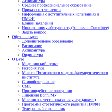
Аспирантура
Среднее профессиональное образование
Приказы о зачислении
Информация о вступительных испытаниях в
ПМФИ
Бланки заявлений
Иностранному абитуриенту (Admission Committee)
Задать вопрос
Обучающемуся
Дополнительное образование
Расписание
Аспирантура
Ординатура
О Вузе
Медицинский пункт
История вуза
Миссия Пятигорского медико-фармацевтического
института
Самообследование
СМК
Противодействие коррупции
Лицензия ВолгГМУ
Мнения о качестве оказания услуг (анкета)
Программа стратегического развития ПМФИ
Телефонный справочник