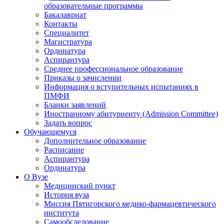
образовательные программы
Бакалавриат
Контакты
Специалитет
Магистратура
Ординатура
Аспирантура
Среднее профессиональное образование
Приказы о зачислении
Информация о вступительных испытаниях в
ПМФИ
Бланки заявлений
Иностранному абитуриенту (Admission Committee)
Задать вопрос
Обучающемуся
Дополнительное образование
Расписание
Аспирантура
Ординатура
О Вузе
Медицинский пункт
История вуза
Миссия Пятигорского медико-фармацевтического
института
Самообследование