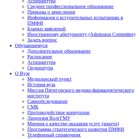
Аспирантура
Среднее профессиональное образование
Приказы о зачислении
Информация о вступительных испытаниях в
ПМФИ
Бланки заявлений
Иностранному абитуриенту (Admission Committee)
Задать вопрос
Обучающемуся
Дополнительное образование
Расписание
Аспирантура
Ординатура
О Вузе
Медицинский пункт
История вуза
Миссия Пятигорского медико-фармацевтического
института
Самообследование
СМК
Противодействие коррупции
Лицензия ВолгГМУ
Мнения о качестве оказания услуг (анкета)
Программа стратегического развития ПМФИ
Телефонный справочник