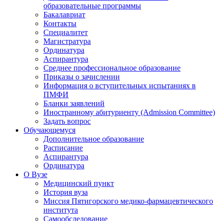
образовательные программы
Бакалавриат
Контакты
Специалитет
Магистратура
Ординатура
Аспирантура
Среднее профессиональное образование
Приказы о зачислении
Информация о вступительных испытаниях в
ПМФИ
Бланки заявлений
Иностранному абитуриенту (Admission Committee)
Задать вопрос
Обучающемуся
Дополнительное образование
Расписание
Аспирантура
Ординатура
О Вузе
Медицинский пункт
История вуза
Миссия Пятигорского медико-фармацевтического
института
Самообследование