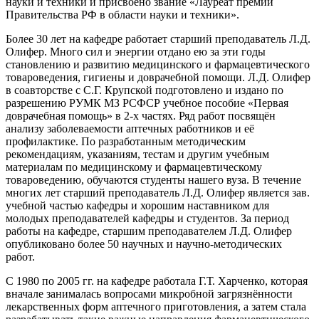
науки и техники и присвоено звание «Лауреат премии
Правительства РФ в области науки и техники».
Более 30 лет на кафедре работает старший преподаватель Л.Д.
Олифер. Много сил и энергии отдано ею за эти годы
становлению и развитию медицинского и фармацевтического
товароведения, гигиены и доврачебной помощи. Л.Д. Олифер
в соавторстве с С.Г. Крупской подготовлено и издано по
разрешению РУМК МЗ РСФСР учебное пособие «Первая
доврачебная помощь» в 2-х частях. Ряд работ посвящён
анализу заболеваемости аптечных работников и её
профилактике. По разработанным методическим
рекомендациям, указаниям, тестам и другим учебным
материалам по медицинскому и фармацевтическому
товароведению, обучаются студенты нашего вуза. В течение
многих лет старший преподаватель Л.Д. Олифер является зав.
учебной частью кафедры и хорошим наставником для
молодых преподавателей кафедры и студентов. За период
работы на кафедре, старшим преподавателем Л.Д. Олифер
опубликовано более 50 научных и научно-методических
работ.
С 1980 по 2005 гг. на кафедре работала Г.Т. Харченко, которая
вначале занималась вопросами микробной загрязнённости
лекарственных форм аптечного приготовления, а затем стала