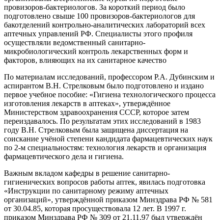
провизоров-бактериологов. За короткий период было
подготовлено свыше 100 провизоров-бактериологов для
бакотделений контрольно-аналитических лабораторий всех
аптечных управлений РФ. Специалисты этого профиля
осуществляли ведомственный санитарно-
микробиологический контроль лекарственных форм и
факторов, влияющих на их санитарное качество
По материалам исследований, профессором Р.А. Дубинским и
аспирантом В.Н. Стрелковым было подготовлено и издано
первое учебное пособие: «Гигиена технологического процесса
изготовления лекарств в аптеках», утверждённое
Министерством здравоохранения СССР, которое затем
переиздавалось. По результатам этих исследований в 1983
году В.Н. Стрелковым была защищена диссертация на
соискание учёной степени кандидата фармацевтических наук
по 2-м специальностям: технология лекарств и организация
фармацевтического дела и гигиена.
Важным вкладом кафедры в решение санитарно-
гигиенических вопросов работы аптек, явилась подготовка
«Инструкции по санитарному режиму аптечных
организаций», утверждённой приказом Минздрава РФ № 581
от 30.04.85, которая просуществовала 12 лет. В 1997 г.
приказом Минздрава РФ № 309 от 21.11.97 был утверждён