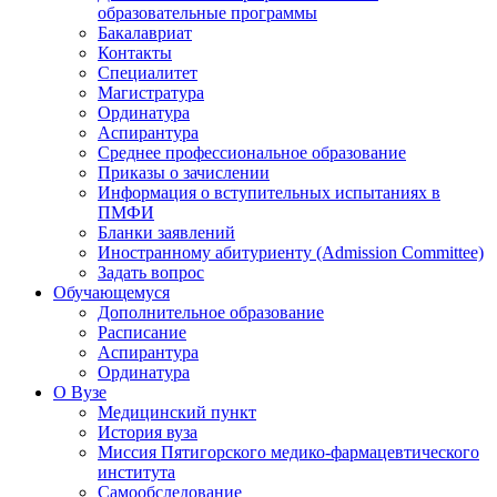
образовательные программы
Бакалавриат
Контакты
Специалитет
Магистратура
Ординатура
Аспирантура
Среднее профессиональное образование
Приказы о зачислении
Информация о вступительных испытаниях в
ПМФИ
Бланки заявлений
Иностранному абитуриенту (Admission Committee)
Задать вопрос
Обучающемуся
Дополнительное образование
Расписание
Аспирантура
Ординатура
О Вузе
Медицинский пункт
История вуза
Миссия Пятигорского медико-фармацевтического
института
Самообследование