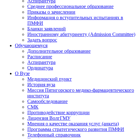
Аспирантура
Среднее профессиональное образование
Приказы о зачислении
Информация о вступительных испытаниях в
ПМФИ
Бланки заявлений
Иностранному абитуриенту (Admission Committee)
Задать вопрос
Обучающемуся
Дополнительное образование
Расписание
Аспирантура
Ординатура
О Вузе
Медицинский пункт
История вуза
Миссия Пятигорского медико-фармацевтического
института
Самообследование
СМК
Противодействие коррупции
Лицензия ВолгГМУ
Мнения о качестве оказания услуг (анкета)
Программа стратегического развития ПМФИ
Телефонный справочник