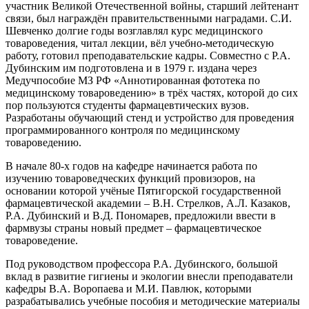
участник Великой Отечественной войны, старший лейтенант
связи, был награждён правительственными наградами. С.И.
Шевченко долгие годы возглавлял курс медицинского
товароведения, читал лекции, вёл учебно-методическую
работу, готовил преподавательские кадры. Совместно с Р.А.
Дубинским им подготовлена и в 1979 г. издана через
Медучпособие МЗ РФ «Аннотированная фототека по
медицинскому товароведению» в трёх частях, которой до сих
пор пользуются студенты фармацевтических вузов.
Разработаны обучающий стенд и устройство для проведения
программированного контроля по медицинскому
товароведению.
В начале 80-х годов на кафедре начинается работа по
изучению товароведческих функций провизоров, на
основании которой учёные Пятигорской государственной
фармацевтической академии – В.Н. Стрелков, А.Л. Казаков,
Р.А. Дубинский и В.Д. Пономарев, предложили ввести в
фармвузы страны новый предмет – фармацевтическое
товароведение.
Под руководством профессора Р.А. Дубинского, большой
вклад в развитие гигиены и экологии внесли преподаватели
кафедры В.А. Воропаева и М.И. Павлюк, которыми
разрабатывались учебные пособия и методические материалы