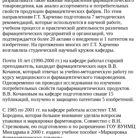
разрабатывать такие важные направления фармацевтического
товароведения, как анализ ассортимента и потребительных
свойств продукции фармацевтических фабрик. По этим
направлениям Г.Т. Харченко подготовила 7 методических
рекомендаций, которые используются в научной работе,
учебном процессе и практической деятельности различных
фармацевтических предприятий и организаций, что
подтверждается более 20 актами о внедрении и 1 патентом на
изобретение. На протяжении многих лет Г.Т. Харченко
возглавляла студенческий научный кружок кафедры.
Почти 10 лет (1990-2000 гг.) на кафедре работал старший
преподаватель, кандидат фармацевтических наук В.В.
Кочанов, который отвечал за учебно-методическую работу по
курсу медицинского и фармацевтического товароведения.
Одновременно он проводил исследования по изучению
потребительных свойств парафармацевтических продуктов.
В.В. Кочановым на кафедре подготовлено свыше 15
публикаций, получено и защищено патентами 5 изобретений.
С 1985 по 2001 гг. на кафедре работала ассистент Т.М.
Бородина, которая большое внимание уделяла вопросам
упаковки и маркировки фармтоваров. Совместно с В.Н.
Стрелковым, ею подготовлено и по разрешению ГОУ ВУНМЦ
Минздрава в 2000 г. издано учебное пособие «Маркировка
фармацевтических товаров».