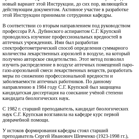
новый вариант этой Инструкции, до сих пор, являющейся
действующим документом. Активное участие в разработке
этой Инструкции принимали сотрудники кафедры.
В соответствии со вторым направлением под руководством
профессора Р.А. Дубинского аспирантом С.Г. Крупской
проводилось изучение профессиональных вредностей в
аптечных учреждениях. Ими был разработан
спектрофотометрический способ определения суммарного
количества лекарственных аэрозолей в воздухе, на который
получено авторское свидетельство. Этот метод позволил
изучить распределение в воздухе аптечных помещений паро-
газо-аэрозольной смеси лекарственных веществ, разработать
меры по снижению профессиональной вредности и
заболеваемости аптечных работников. По данному
направлению в 1984 году С.Г. Крупской был защищена
кандидатская диссертация на соискание учёной степени
кандидата биологических наук.
С 1982 г. старший преподаватель, кандидат биологических
наук С.Г. Крупская возглавила на кафедре курс первой
доврачебной помощи.
У истоков формирования кафедры стоял старший
преподаватель Сергей Иванович Шевченко (1923-1998 гг.),