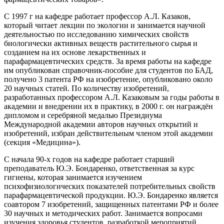
С 1997 г на кафедре работает профессор А.Л. Казаков,
который читает лекции по экологии и занимается научной
деятельностью по исследованию химических свойств
биологически активных веществ растительного сырья и
созданием на их основе лекарственных и
парафармацевтических средств. За время работы на кафедре
им опубликован справочник-пособие для студентов по БАД,
получено 3 патента РФ на изобретение, опубликовано около
20 научных статей. По количеству изобретений,
разработанных профессором А.Л. Казаковым за годы работы в
академии и внедрении их в практику, в 2000 г. он награждён
дипломом и серебряной медалью Президиума
Международной академии авторов научных открытий и
изобретений, избран действительным членом этой академии
(секция «Медицина»).
С начала 90-х годов на кафедре работает старший
преподаватель Ю.Э. Бондаренко, ответственная за курс
гигиены, которая занимается изучением
психофизиологических показателей потребительных свойств
парафармацевтической продукции. Ю.Э. Бондаренко является
соавтором 7 изобретений, защищенных патентами РФ и более
30 научных и методических работ. Занимается вопросами
изучения здоровья студентов, разработкой мероприятий,