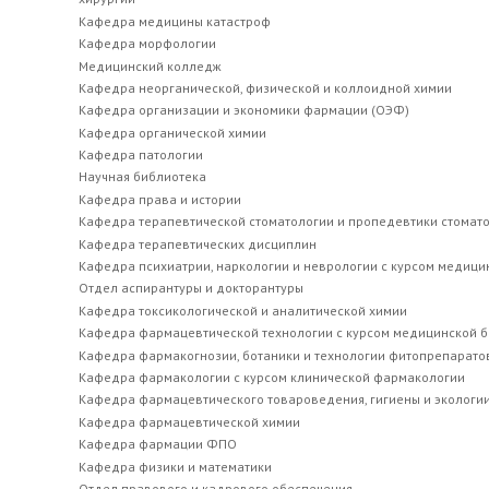
Имеет 3 акта внедрения новых методик по терапевти
Кафедра медицины катастроф
Кафедра морфологии
Медицинский колледж
Доцент кафедры терапевтической стоматологии и пр
Кафедра неорганической, физической и коллоидной химии
Кокарева Анжелика Владимировн
Кафедра организации и экономики фармации (ОЭФ)
Кафедра органической химии
В 2010 г. окончила Ставропольскую государственную 
Кафедра патологии
ординатуре на кафедре стоматологии детского возра
Научная библиотека
детской стоматологии СтГМУ.
Кафедра права и истории
Кафедра терапевтической стоматологии и пропедевтики стомат
В 2014 г. прошла профессиональную переподготовку
Кафедра терапевтических дисциплин
профессиональной программе «Организация здравоох
Кафедра психиатрии, наркологии и неврологии с курсом медици
Отдел аспирантуры и докторантуры
С 2015 по август 2019 г. работала преподавателе
Кафедра токсикологической и аналитической химии
С марта 2019 года и по октябрь 2023 года работал
Кафедра фармацевтической технологии с курсом медицинской 
Кафедра фармакогнозии, ботаники и технологии фитопрепарато
С сентября 2019 года по март 2023 г. работала ст
Кафедра фармакологии с курсом клинической фармакологии
ПМФИ – филиала ФГБОУ ВО ВолгГМУ Минздрава Рос
Кафедра фармацевтического товароведения, гигиены и экологи
Кафедра фармацевтической химии
В 2022 году защитила кандидатскую диссертацию на
Кафедра фармации ФПО
зубочелюстными аномалиями».
Кафедра физики и математики
Отдел правового и кадрового обеспечения