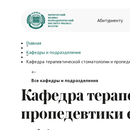
Абитуриенту
Главная
Довузовско
Кафедры и подразделения
Договоры н
Кафедра терапевтической стоматологии и пропед
Нормативны
Дополнител
Все кафедры и подразделения
Бакалавриа
Кафедра терап
Контакты
пропедевтики 
Специалите
Магистрату