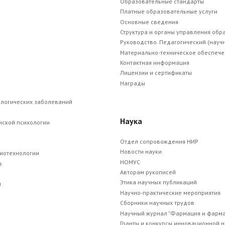
Образовательные стандарты
ческой стоматологии.
Платные образовательные услуги
Основные сведения
Структура и органы управления об
опедевтики стоматологических заболеваний, кандидат медицин
Руководство. Педагогический (науч
а
Материально-техническое обеспече
Контактная информация
медицинскую академию по специальности Стоматология. С 2010 
Лицензии и сертификаты
ста СтГМА по специальности Ортодонтия. 2012 – 2015 гг. – ас
Награды
ологических заболеваний
 в ГБОУ ДПО «Российская медицинская академия последипломног
ранения и общественное здоровье».
Наука
нской психологии
м кафедры стоматологии ПМФИ – филиала ФГБОУ ВО ВолгГМУ Ми
Отдел сопровождения НИР
Новости науки
а заместителем декана медицинского факультета ПМФИ – фили
биотехнологии
НОМУС
в
аршим преподавателем кафедры терапевтической стоматологии и
Авторам рукописей
сии.
Этика научных публикаций
и
Научно-практические мероприятия
 тему: «Эффективность немедикамантозных технологий в комп
Сборники научных трудов
Научный журнал "Фармация и фарма
Гранты и конкурсы инновационной 