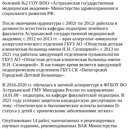
болезней №2 ГОУ ВПО «Астраханская государственная
медицинская академия» Министерства здравоохранения и
социального развития РФ.
После окончания ординатуры с 2002г по 2012г работала в
должности ассистента кафедры педиатрии лечебного
факультета Астраханской государственной медицинской
академии; с 2012 по 2013 гг. – врач аллерголог-иммунолог
аллергологического отделения ГБУЗ АО «Областная детская
клиническая больница имени Н.Н. Силищевой»; с 2013 по
2021 год работала заведующей отделением пульмонологии
ГБУЗ АО «Областная детская клиническая больница имени
Н.Н. Силищевой». В настоящее время является заведующей
педиатрическим отделением ГБУЗ СК «Пятигорской
Городской Детской Больницы».
В 2016-2020 гг. обучалась в заочной аспирантуре в ФГБОУ ВО
Астраханский ГМУ Минздрава России по направлению
14.01.08 – педиатрия, на кафедре факультетской педиатрии. В
2021 году успешно защитила кандидатскую диссертацию на
тему: «Генетические и биохимические аспекты витамин D-
статуса у детей с хроническими заболеваниями легких».
Опубликовано 14 работ, напечатанных в рецензируемых
научных изданиях, рекомендованных ВАК Министерства