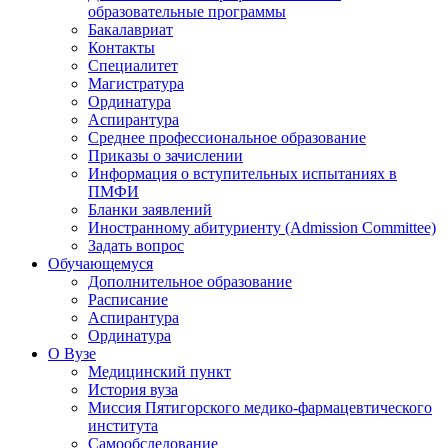
образовательные программы
Бакалавриат
Контакты
Специалитет
Магистратура
Ординатура
Аспирантура
Среднее профессиональное образование
Приказы о зачислении
Информация о вступительных испытаниях в
ПМФИ
Бланки заявлений
Иностранному абитуриенту (Admission Committee)
Задать вопрос
Обучающемуся
Дополнительное образование
Расписание
Аспирантура
Ординатура
О Вузе
Медицинский пункт
История вуза
Миссия Пятигорского медико-фармацевтического
института
Самообследование