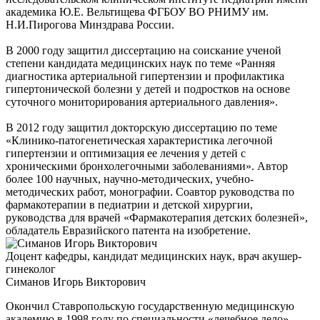
академика Ю.Е. Вельтищева ФГБОУ ВО РНИМУ им.
Н.И.Пирогова Минздрава России.
В 2000 году защитил диссертацию на соискание ученой
степени кандидата медицинских наук по теме «Ранняя
диагностика артериальной гипертензии и профилактика
гипертонической болезни у детей и подростков на основе
суточного мониторирования артериального давления».
В 2012 году защитил докторскую диссертацию по теме
«Клинико-патогенетическая характеристика легочной
гипертензии и оптимизация ее лечения у детей с
хроническими бронхолегочными заболеваниями». Автор
более 100 научных, научно-методических, учебно-
методических работ, монографии. Соавтор руководства по
фармакотерапии в педиатрии и детской хирургии,
руководства для врачей «Фармакотерапия детских болезней»,
обладатель Евразийского патента на изобретение.
Доцент кафедры, кандидат медицинских наук, врач акушер-
гинеколог
Симанов Игорь Викторович
Окончил Ставропольскую государственную медицинскую
академию в 1998 году по специальности «лечебное дело».