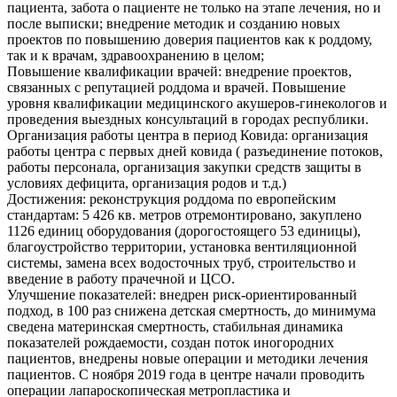
пациента, забота о пациенте не только на этапе лечения, но и
после выписки; внедрение методик и созданию новых
проектов по повышению доверия пациентов как к роддому,
так и к врачам, здравоохранению в целом;
Повышение квалификации врачей: внедрение проектов,
связанных с репутацией роддома и врачей. Повышение
уровня квалификации медицинского акушеров-гинекологов и
проведения выездных консультаций в городах республики.
Организация работы центра в период Ковида: организация
работы центра с первых дней ковида ( разъединение потоков,
работы персонала, организация закупки средств защиты в
условиях дефицита, организация родов и т.д.)
Достижения: реконструкция роддома по европейским
стандартам: 5 426 кв. метров отремонтировано, закуплено
1126 единиц оборудования (дорогостоящего 53 единицы),
благоустройство территории, установка вентиляционной
системы, замена всех водосточных труб, строительство и
введение в работу прачечной и ЦСО.
Улучшение показателей: внедрен риск-ориентированный
подход, в 100 раз снижена детская смертность, до минимума
сведена материнская смертность, стабильная динамика
показателей рождаемости, создан поток иногородних
пациентов, внедрены новые операции и методики лечения
пациентов. С ноября 2019 года в центре начали проводить
операции лапароскопическая метропластика и