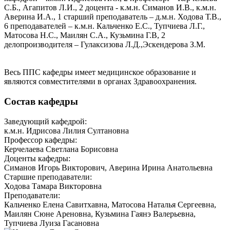
С.Б., Агапитов Л.И., 2 доцента - к.м.н. Симанов И.В., к.м.н.
Аверина И.А., 1 старший преподаватель – д.м.н. Ходова Т.В.,
6 преподавателей – к.м.н. Кальченко Е.С., Тупчиева Л.Г.,
Матосова Н.С., Маилян С.А., Кузьмина Г.В, 2
делопроизводителя – Гулаксизова Л.Д.,Эскендерова З.М.
Весь ППС кафедры имеет медицинское образование и
являются совместителями в органах Здравоохранения.
Состав кафедры
Заведующий кафедрой:
к.м.н. Идрисова Лилия Султановна
Профессор кафедры:
Керчелаева Светлана Борисовна
Доценты кафедры:
Симанов Игорь Викторович, Аверина Ирина Анатольевна
Старшие преподаватели:
Ходова Тамара Викторовна
Преподаватели:
Кальченко Елена Савитхавна, Матосова Наталья Сергеевна,
Маилян Сюне Ареновна, Кузьмина Гаянэ Валерьевна,
Тупчиева Луиза Гасановна