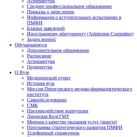
Аспирантура
Среднее профессиональное образование
Приказы о зачислении
Информация о вступительных испытаниях в
ПМФИ
Бланки заявлений
Иностранному абитуриенту (Admission Committee)
Задать вопрос
Обучающемуся
Дополнительное образование
Расписание
Аспирантура
Ординатура
О Вузе
Медицинский пункт
История вуза
Миссия Пятигорского медико-фармацевтического
института
Самообследование
СМК
Противодействие коррупции
Лицензия ВолгГМУ
Мнения о качестве оказания услуг (анкета)
Программа стратегического развития ПМФИ
Телефонный справочник