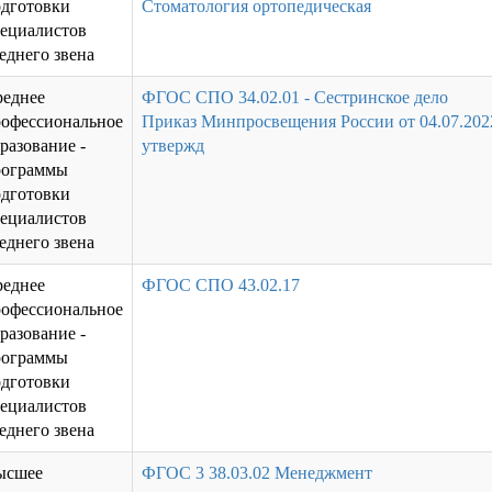
одготовки
Стоматология ортопедическая
пециалистов
еднего звена
реднее
ФГОС СПО 34.02.01 - Сестринское дело
рофессиональное
Приказ Минпросвещения России от 04.07.202
разование -
утвержд
рограммы
одготовки
пециалистов
еднего звена
реднее
ФГОС СПО 43.02.17
рофессиональное
разование -
рограммы
одготовки
пециалистов
еднего звена
ысшее
ФГОС 3 38.03.02 Менеджмент