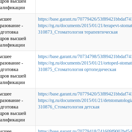
адров высшей
валификации
ысшее
https://base.garant.ru/70779426/53f89421bbdaf7
разование -
https://rg.ru/documents/2015/01/21/terapevt-stoma
дготовка
310873_Стоматология терапевтическая
адров высшей
валификации
ысшее
https://base.garant.ru/70734798/53f89421bbdaf7
разование -
https://rg.ru/documents/2015/01/21/ortoped-stoma
дготовка
310875_Стоматология ортопедическая
адров высшей
валификации
ысшее
https://base.garant.ru/70779420/53f89421bbdaf7
разование -
https://rg.ru/documents/2015/01/21/detstomatolog
дготовка
310876_Стоматология детская
адров высшей
валификации
ысшее
https://base.garant.ru/70779418/741609f9002bd