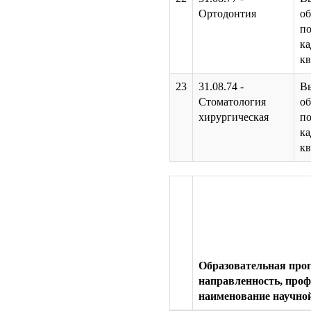
Ортодонтия
об
по
к
к
23
31.08.74 -
В
Стоматология
об
хирургическая
по
к
к
Образовательная про
направленность, про
наименование научно