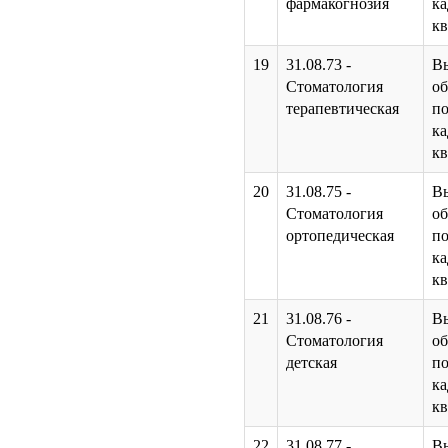
фармакогнозия
к
к
19
31.08.73 -
В
Стоматология
об
терапевтическая
по
к
к
20
31.08.75 -
В
Стоматология
об
ортопедическая
по
к
к
21
31.08.76 -
В
Стоматология
об
детская
по
к
к
22
31.08.77 -
В