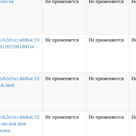
ология
Не применяется
Не применяются
Н
41eb2d1ecc4ddb4c33/
Не применяется
Не применяются
Н
/0001202108180034
41eb2d1ecc4ddb4c33/
Не применяется
Не применяются
Н
dok.html
41eb2d1ecc4ddb4c33/
Не применяется
Не применяются
Н
-site-dok.html
нозия