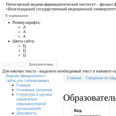
Пятигорский медико-фармацевтический институт – филиал ф
«Волгоградский государственный медицинский университет
К содержанию
Размер шрифта:
A
A
A
Цвета сайта:
Ц
Ц
Ц
Дополнительно
Для озвучки текста - выделите необходимый текст и нажмите к
Версия официального
Главная
Сведения об обр
сайта для слабовидящих
Главная
Основные сведения
Структура и органы
Образовател
управления
образовательной
организацией
Код,
Документы