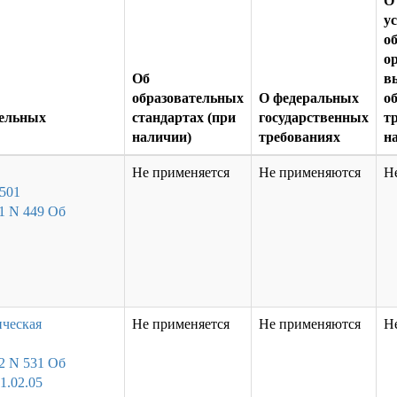
О
у
о
о
Об
в
образовательных
О федеральных
о
тельных
стандартах (при
государственных
т
наличии)
требованиях
н
Не применяется
Не применяются
Н
 501
1 N 449 Об
ическая
Не применяется
Не применяются
Н
2 N 531 Об
1.02.05