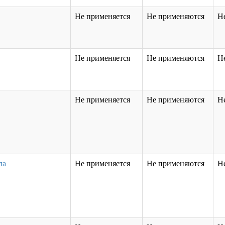
Не применяется
Не применяются
Н
Не применяется
Не применяются
Н
Не применяется
Не применяются
Н
ла
Не применяется
Не применяются
Н