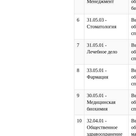
Менеджмент
об
ба
6
31.05.03 -
В
Стоматология
об
сп
7
31.05.01 -
В
Лечебное дело
об
сп
8
33.05.01 -
В
Фармация
об
сп
9
30.05.01 -
В
Медицинская
об
биохимия
сп
10
32.04.01 -
В
Общественное
об
здравоохранение
ма