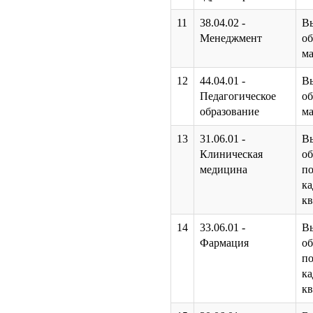
11
38.04.02 -
В
Менеджмент
об
ма
12
44.04.01 -
В
Педагогическое
об
образование
ма
13
31.06.01 -
В
Клиническая
об
медицина
по
к
к
14
33.06.01 -
В
Фармация
об
по
к
к