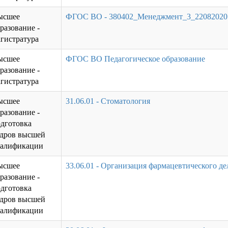
ысшее
ФГОС ВО - 380402_Mенеджмент_3_22082020
разование -
гистратура
ысшее
ФГОС ВО Педагогическое образование
разование -
гистратура
ысшее
31.06.01 - Стоматология
разование -
дготовка
адров высшей
валификации
ысшее
33.06.01 - Организация фармацевтического де
разование -
дготовка
адров высшей
валификации