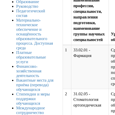
наименование
Образование
профессии,
Руководство
Педагогический
специальности,
состав
направления
Материально-
подготовки,
техническое
наименование
обеспечение и
оснащённость
группы научных
У
образовательного
специальностей
о
процесса. Доступная
среда
1
33.02.01 -
С
Платные
Фармация
п
образовательные
об
услуги
Финансово-
п
хозяйственная
п
деятельность
с
Вакантные места для
ср
приёма (перевода)
обучающихся
2
31.02.05 -
С
Стипендии и меры
поддержки
Стоматология
п
обучающихся
ортопедическая
об
Международное
п
сотрудничество