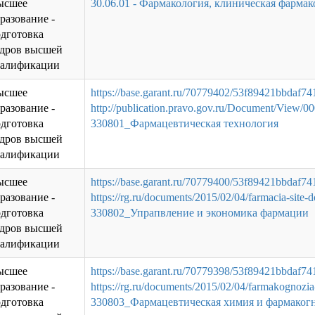
ысшее
30.06.01 - Фармакология, клиническая фармак
разование -
дготовка
адров высшей
валификации
ысшее
https://base.garant.ru/70779402/53f89421bbdaf7
разование -
http://publication.pravo.gov.ru/Document/View
дготовка
330801_Фармацевтическая технология
адров высшей
валификации
ысшее
https://base.garant.ru/70779400/53f89421bbdaf7
разование -
https://rg.ru/documents/2015/02/04/farmacia-site-
дготовка
330802_Упрапвление и экономика фармации
адров высшей
валификации
ысшее
https://base.garant.ru/70779398/53f89421bbdaf7
разование -
https://rg.ru/documents/2015/02/04/farmakognozia
дготовка
330803_Фармацевтическая химия и фармаког