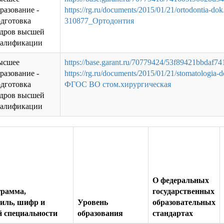
разование -
https://rg.ru/documents/2015/01/21/ortodontia-dok
дготовка
310877_Ортодонтия
адров высшей
валификации
ысшее
https://base.garant.ru/70779424/53f89421bbdaf7
разование -
https://rg.ru/documents/2015/01/21/stomatologia-
дготовка
ФГОС ВО стом.хирургическая
адров высшей
валификации
О федеральных
грамма,
государственных
филь, шифр и
Уровень
образовательных
й специальности
образования
стандартах