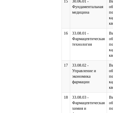
15
30.06.01 -
В
Фундаментальная
об
медицина
по
к
к
16
33.08.01 -
В
Фармацевтическая
об
технология
по
к
к
17
33.08.02 -
В
Управление и
об
экономика
по
фармации
к
к
18
33.08.03 -
В
Фармацевтическая
об
химия и
по