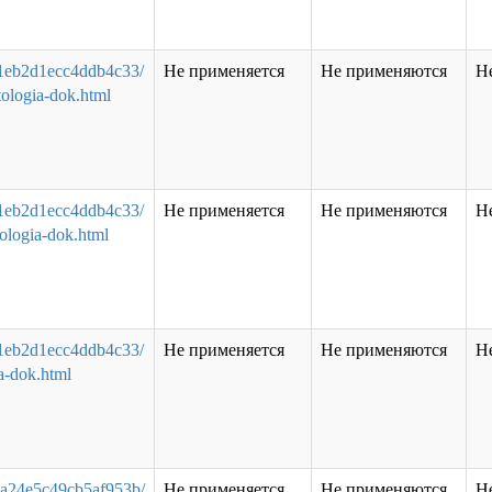
41eb2d1ecc4ddb4c33/
Не применяется
Не применяются
Н
tologia-dok.html
41eb2d1ecc4ddb4c33/
Не применяется
Не применяются
Н
tologia-dok.html
41eb2d1ecc4ddb4c33/
Не применяется
Не применяются
Н
ia-dok.html
54a24e5c49cb5af953b/
Не применяется
Не применяются
Н