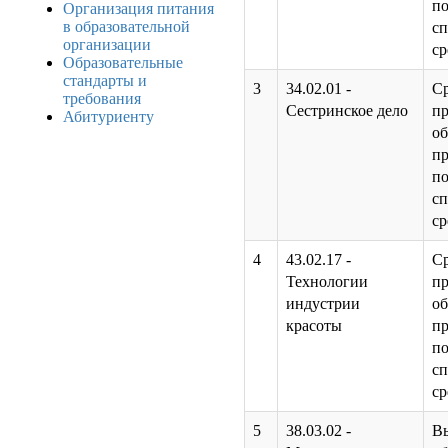
п
Организация питания
в образовательной
с
организации
ср
Образовательные
стандарты и
3
34.02.01 -
С
требования
Сестринское дело
п
Абитуриенту
об
п
п
с
ср
4
43.02.17 -
С
Технологии
п
индустрии
об
красоты
п
п
с
ср
5
38.03.02 -
В