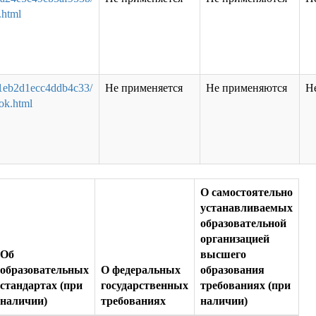
.html
41eb2d1ecc4ddb4c33/
Не применяется
Не применяются
Н
dok.html
О самостоятельно
устанавливаемых
образовательной
организацией
Об
высшего
образовательных
О федеральных
образования
стандартах (при
государственных
требованиях (при
наличии)
требованиях
наличии)