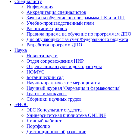
Специалисту
Информация
Аккредитация специалистов
Заявка на обучение по программам ПК или ПП
Учебно-производственный план
Расписание циклов
Правила приема на обучение по программам ДПО
Для обучающихся за счет Федерального бюджета
Разработка программ ДПО
Наука
Новости науки
Отдел сопровождения НИР
Отдел аспирантуры и докторантуры
НОМУС
Ботанический сад
Научно-практические мероприятия
Научный журнал 'Фармация и фармакология'
Гранты и конкурсы
Сборники научных трудов
ЭИОС
ЭБС Консультант студента
Университетская библиотека ONLINE
Личный кабинет
Портфолио
Дистанционное образование