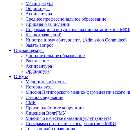
Магистратура
Ординатура
Аспирантура
Среднее профессиональное образование
Приказы о зачислении
Информация о вступительных испытаниях в ПМФ
Бланки заявлений
Иностранному абитуриенту (Admission Committee)
Задать вопрос
Обучающемуся
Дополнительное образование
Расписание
Аспирантура
Ординатура
О Вузе
Медицинский пункт
История вуза
Миссия Пятигорского медико-фармацевтического и
Самообследование
СМК
Противодействие коррупции
Лицензия ВолгГМУ
Мнения о качестве оказания услуг (анкета)
Программа стратегического развития ПМФИ
Телефонный справочник