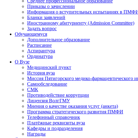
Среднее профессиональное образование
Приказы о зачислении
Информация о вступительных испытаниях в ПМФ
Бланки заявлений
Иностранному абитуриенту (Admission Committee)
Задать вопрос
Обучающемуся
Дополнительное образование
Расписание
Аспирантура
Ординатура
О Вузе
Медицинский пункт
История вуза
Миссия Пятигорского медико-фармацевтического и
Самообследование
СМК
Противодействие коррупции
Лицензия ВолгГМУ
Мнения о качестве оказания услуг (анкета)
Программа стратегического развития ПМФИ
Телефонный справочник
Платёжные реквизиты вуза
Кафедры и подразделения
Награды