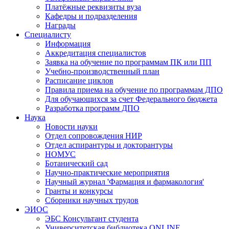
Платёжные реквизиты вуза
Кафедры и подразделения
Награды
Специалисту
Информация
Аккредитация специалистов
Заявка на обучение по программам ПК или ПП
Учебно-производственный план
Расписание циклов
Правила приема на обучение по программам ДПО
Для обучающихся за счет Федерального бюджета
Разработка программ ДПО
Наука
Новости науки
Отдел сопровождения НИР
Отдел аспирантуры и докторантуры
НОМУС
Ботанический сад
Научно-практические мероприятия
Научный журнал 'Фармация и фармакология'
Гранты и конкурсы
Сборники научных трудов
ЭИОС
ЭБС Консультант студента
Университетская библиотека ONLINE