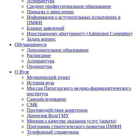
Аспирантура
Среднее профессиональное образование
Приказы о зачислении
Информация о вступительных испытаниях в
ПМФИ
Бланки заявлений
Иностранному абитуриенту (Admission Committee)
Задать вопрос
Обучающемуся
Дополнительное образование
Расписание
Аспирантура
Ординатура
О Вузе
Медицинский пункт
История вуза
Миссия Пятигорского медико-фармацевтического
института
Самообследование
СМК
Противодействие коррупции
Лицензия ВолгГМУ
Мнения о качестве оказания услуг (анкета)
Программа стратегического развития ПМФИ
Телефонный справочник