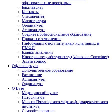
образовательные программы
Бакалавриат
Контакты
Специалитет
Магистратура
Ординатура
Аспирантура
Среднее профессиональное образование
Приказы о зачислении
Информация о вступительных испытаниях в
ПМФИ
Бланки заявлений
Иностранному абитуриенту (Admission Committee)
Задать вопрос
Обучающемуся
Дополнительное образование
Расписание
Аспирантура
Ординатура
О Вузе
Медицинский пункт
История вуза
Миссия Пятигорского медико-фармацевтического
института
Самообследование