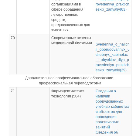
организациями в
rovedeniya_praktich
сфере обращения
eskix_zanyatiy(63)
лекарственных
средств,
предназначенных для
животных
70
Современные аспекты
медицинской биохимии
Svedeniya_o_nalich
ii_oborudovannyx_u
chebnyx_kabinetax
_i_obyektov_dlya_p
rovedeniya_praktich
eskix_zanyatiy(29)
Дополнительное профессиональное образование -
профессиональная переподготовка
71
Фармацевтическая
Сведения о
технология (504)
наличии
оборудованных
учебных кабинетах
и объектов для
проведения
практических
занятий
Сведения об