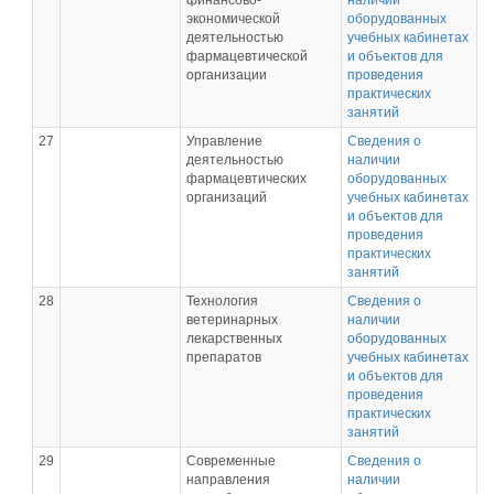
финансово-
наличии
экономической
оборудованных
деятельностью
учебных кабинетах
фармацевтической
и объектов для
организации
проведения
практических
занятий
27
Управление
Сведения о
деятельностью
наличии
фармацевтических
оборудованных
организаций
учебных кабинетах
и объектов для
проведения
практических
занятий
28
Технология
Сведения о
ветеринарных
наличии
лекарственных
оборудованных
препаратов
учебных кабинетах
и объектов для
проведения
практических
занятий
29
Современные
Сведения о
направления
наличии