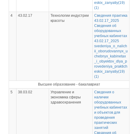
eskix_zanyatiy(19)
(1)
4
43.02.17
Технологии индустрии
Сведения практика
красоты
43.02.17_2025
Сведения об
оборудованных
учебных кабинетах
43.02.17_2025
svedeniya_o_nalich
ii_oborudovannyx_u
chebnyx_kabinetax
_i_obyektov_dlya_p
rovedeniya_praktich
eskix_zanyatiy(19)
(1)
Высшее образование - бакалавриат
5
38.03.02
Управление и
Сведения о
экономика сферы
наличии
здравоохранения
оборудованных
учебных кабинетах
и объектов для
проведения
практических
занятий
Сведения об