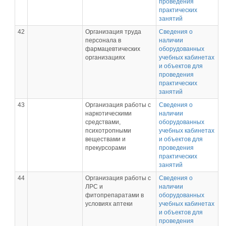
проведения
практических
занятий
42
Организация труда
Сведения о
персонала в
наличии
фармацевтических
оборудованных
организациях
учебных кабинетах
и объектов для
проведения
практических
занятий
43
Организация работы с
Сведения о
наркотическими
наличии
средствами,
оборудованных
психотропными
учебных кабинетах
веществами и
и объектов для
прекурсорами
проведения
практических
занятий
44
Организация работы с
Сведения о
ЛРС и
наличии
фитопрепаратами в
оборудованных
условиях аптеки
учебных кабинетах
и объектов для
проведения