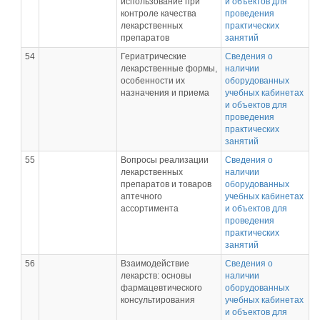
использование при
и объектов для
контроле качества
проведения
лекарственных
практических
препаратов
занятий
54
Гериатрические
Сведения о
лекарственные формы,
наличии
особенности их
оборудованных
назначения и приема
учебных кабинетах
и объектов для
проведения
практических
занятий
55
Вопросы реализации
Сведения о
лекарственных
наличии
препаратов и товаров
оборудованных
аптечного
учебных кабинетах
ассортимента
и объектов для
проведения
практических
занятий
56
Взаимодействие
Сведения о
лекарств: основы
наличии
фармацевтического
оборудованных
консультирования
учебных кабинетах
и объектов для