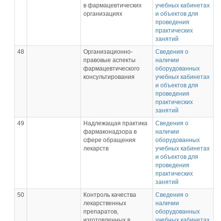
в фармацевтических
учебных кабинетах
организациях
и объектов для
проведения
практических
занятий
48
Организационно-
Сведения о
правовые аспекты
наличии
фармацевтического
оборудованных
консультирования
учебных кабинетах
и объектов для
проведения
практических
занятий
49
Надлежащая практика
Сведения о
фармаконадзора в
наличии
сфере обращения
оборудованных
лекарств
учебных кабинетах
и объектов для
проведения
практических
занятий
50
Контроль качества
Сведения о
лекарственных
наличии
препаратов,
оборудованных
изготовленных в
учебных кабинетах