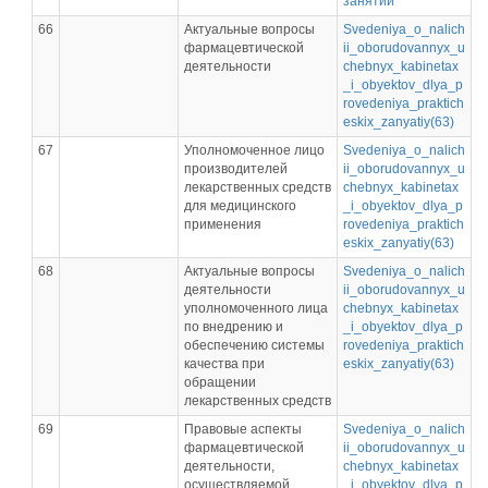
занятий
66
Актуальные вопросы
Svedeniya_o_nalich
фармацевтической
ii_oborudovannyx_u
деятельности
chebnyx_kabinetax
_i_obyektov_dlya_p
rovedeniya_praktich
eskix_zanyatiy(63)
67
Уполномоченное лицо
Svedeniya_o_nalich
производителей
ii_oborudovannyx_u
лекарственных средств
chebnyx_kabinetax
для медицинского
_i_obyektov_dlya_p
применения
rovedeniya_praktich
eskix_zanyatiy(63)
68
Актуальные вопросы
Svedeniya_o_nalich
деятельности
ii_oborudovannyx_u
уполномоченного лица
chebnyx_kabinetax
по внедрению и
_i_obyektov_dlya_p
обеспечению системы
rovedeniya_praktich
качества при
eskix_zanyatiy(63)
обращении
лекарственных средств
69
Правовые аспекты
Svedeniya_o_nalich
фармацевтической
ii_oborudovannyx_u
деятельности,
chebnyx_kabinetax
осуществляемой
_i_obyektov_dlya_p