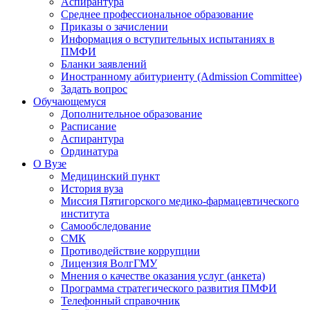
Аспирантура
Среднее профессиональное образование
Приказы о зачислении
Информация о вступительных испытаниях в
ПМФИ
Бланки заявлений
Иностранному абитуриенту (Admission Committee)
Задать вопрос
Обучающемуся
Дополнительное образование
Расписание
Аспирантура
Ординатура
О Вузе
Медицинский пункт
История вуза
Миссия Пятигорского медико-фармацевтического
института
Самообследование
СМК
Противодействие коррупции
Лицензия ВолгГМУ
Мнения о качестве оказания услуг (анкета)
Программа стратегического развития ПМФИ
Телефонный справочник