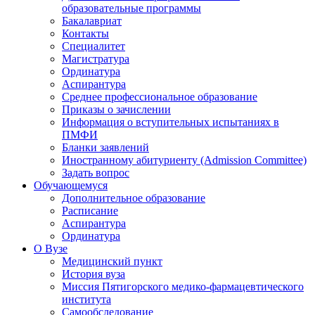
образовательные программы
Бакалавриат
Контакты
Специалитет
Магистратура
Ординатура
Аспирантура
Среднее профессиональное образование
Приказы о зачислении
Информация о вступительных испытаниях в
ПМФИ
Бланки заявлений
Иностранному абитуриенту (Admission Committee)
Задать вопрос
Обучающемуся
Дополнительное образование
Расписание
Аспирантура
Ординатура
О Вузе
Медицинский пункт
История вуза
Миссия Пятигорского медико-фармацевтического
института
Самообследование