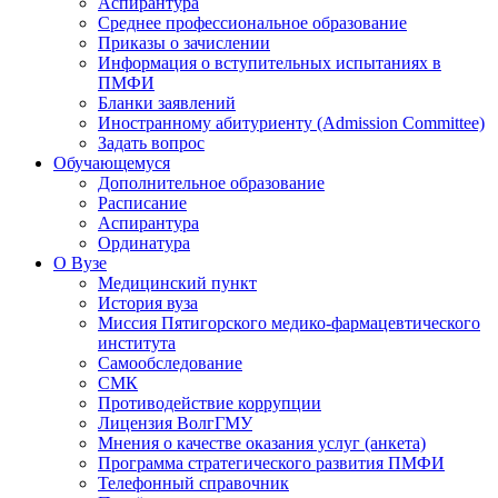
Аспирантура
Среднее профессиональное образование
Приказы о зачислении
Информация о вступительных испытаниях в
ПМФИ
Бланки заявлений
Иностранному абитуриенту (Admission Committee)
Задать вопрос
Обучающемуся
Дополнительное образование
Расписание
Аспирантура
Ординатура
О Вузе
Медицинский пункт
История вуза
Миссия Пятигорского медико-фармацевтического
института
Самообследование
СМК
Противодействие коррупции
Лицензия ВолгГМУ
Мнения о качестве оказания услуг (анкета)
Программа стратегического развития ПМФИ
Телефонный справочник