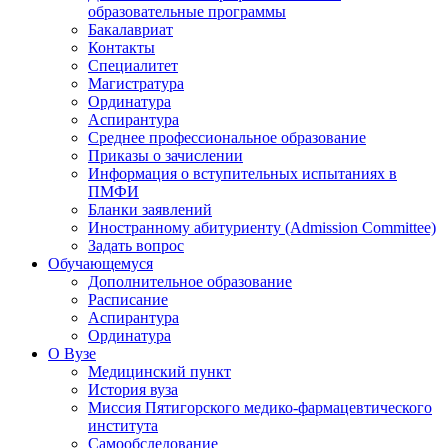
образовательные программы
Бакалавриат
Контакты
Специалитет
Магистратура
Ординатура
Аспирантура
Среднее профессиональное образование
Приказы о зачислении
Информация о вступительных испытаниях в
ПМФИ
Бланки заявлений
Иностранному абитуриенту (Admission Committee)
Задать вопрос
Обучающемуся
Дополнительное образование
Расписание
Аспирантура
Ординатура
О Вузе
Медицинский пункт
История вуза
Миссия Пятигорского медико-фармацевтического
института
Самообследование