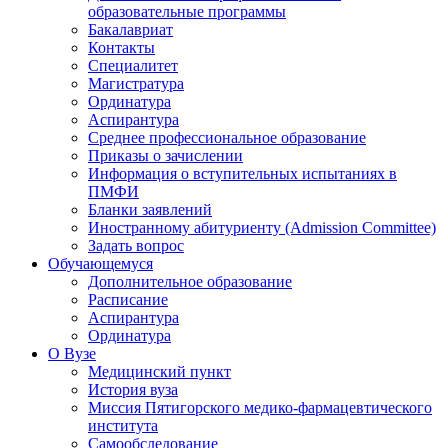
образовательные программы
Бакалавриат
Контакты
Специалитет
Магистратура
Ординатура
Аспирантура
Среднее профессиональное образование
Приказы о зачислении
Информация о вступительных испытаниях в
ПМФИ
Бланки заявлений
Иностранному абитуриенту (Admission Committee)
Задать вопрос
Обучающемуся
Дополнительное образование
Расписание
Аспирантура
Ординатура
О Вузе
Медицинский пункт
История вуза
Миссия Пятигорского медико-фармацевтического
института
Самообследование