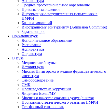
Аспирантура
Среднее профессиональное образование
Приказы о зачислении
Информация о вступительных испытаниях в
ПМФИ
Бланки заявлений
Иностранному абитуриенту (Admission Committee)
Задать вопрос
Обучающемуся
Дополнительное образование
Расписание
Аспирантура
Ординатура
О Вузе
Медицинский пункт
История вуза
Миссия Пятигорского медико-фармацевтического
института
Самообследование
СМК
Противодействие коррупции
Лицензия ВолгГМУ
Мнения о качестве оказания услуг (анкета)
Программа стратегического развития ПМФИ
Телефонный справочник