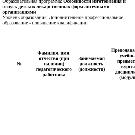
Образовательная программа:
Особенности изготовления и
отпуск детских лекарственных форм аптечными
организациями
Уровень образования: Дополнительное профессиональное
образование - повышение квалификации
Преподав
Фамилия, имя,
учебн
отчество (при
Занимаемая
предме
№
наличии)
должность
курсы
педагогического
(должности)
дисципл
работника
(модул