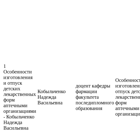
1
Особенности
изготовления
Особеннос
и отпуск
доцент кафедры
изготовлен
детских
Кобыльченко
фармации
отпуск дет
лекарственных
Надежда
факультета
лекарстве
форм
Васильевна
последипломного
форм
аптечными
образования
аптечными
организациями
организац
- Кобыльченко
Надежда
Васильевна