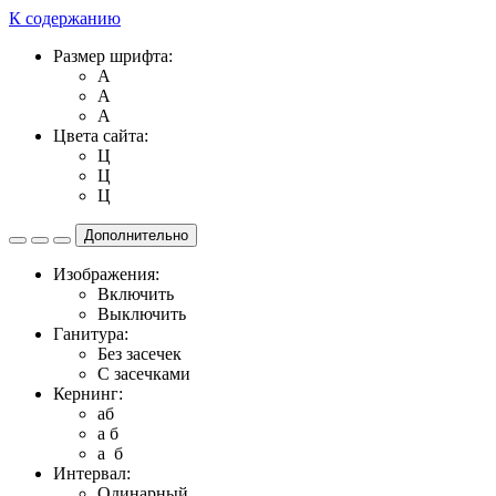
К содержанию
Размер шрифта:
A
A
A
Цвета сайта:
Ц
Ц
Ц
Дополнительно
Изображения:
Включить
Выключить
Ганитура:
Без засечек
С засечками
Кернинг:
aб
a б
a б
Интервал:
Одинарный