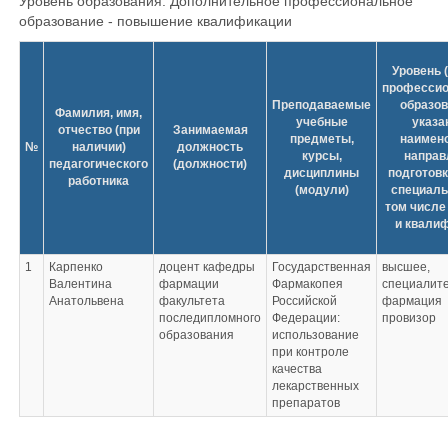
Уровень образования: Дополнительное профессиональное
образование - повышение квалификации
Уровень 
профессио
Преподаваемые
образов
Фамилия, имя,
учебные
указа
отчество (при
Занимаемая
предметы,
наимен
№
наличии)
должность
курсы,
направ
педагогического
(должности)
дисциплины
подготовк
работника
(модули)
специаль
том числе
и квали
1
Карпенко
доцент кафедры
Государственная
высшее,
Валентина
фармации
Фармакопея
специалит
Анатольвена
факультета
Российской
фармация
последипломного
Федерации:
провизор
образования
использование
при контроле
качества
лекарственных
препаратов