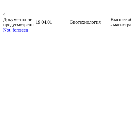
4
Документы не
Высшее о
19.04.01
Биотехнология
предусмотрены
- магистр
Not_foreseen