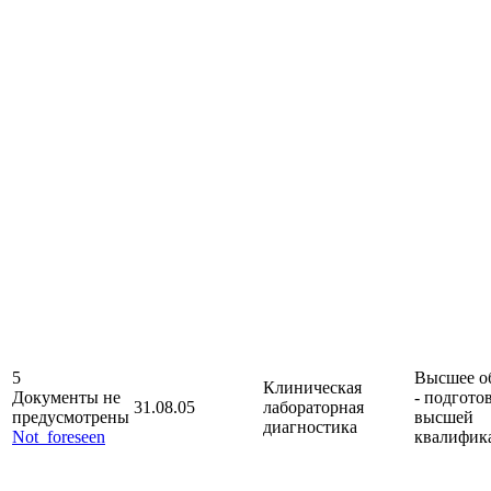
5
Высшее о
Клиническая
Документы не
- подгото
31.08.05
лабораторная
предусмотрены
высшей
диагностика
Not_foreseen
квалифик