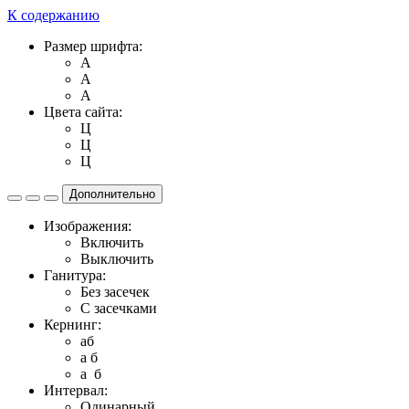
К содержанию
Размер шрифта:
A
A
A
Цвета сайта:
Ц
Ц
Ц
Дополнительно
Изображения:
Включить
Выключить
Ганитура:
Без засечек
С засечками
Кернинг:
aб
a б
a б
Интервал:
Одинарный